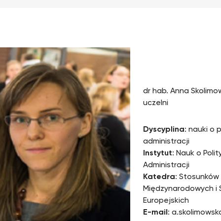
dr hab. Anna Skolimow
uczelni
Dyscyplina
: nauki o p
administracji
Instytut
: Nauk o Polit
Administracji
Katedra
: Stosunków
Międzynarodowych i 
Europejskich
E-mail
: a.skolimows