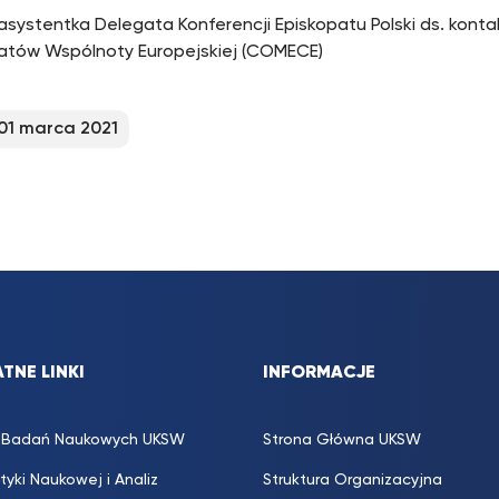
asystentka Delegata Konferencji Episkopatu Polski ds. konta
atów Wspólnoty Europejskiej (COMECE)
01 marca 2021
TNE LINKI
INFORMACJE
s. Badań Naukowych UKSW
Strona Główna UKSW
ityki Naukowej i Analiz
Struktura Organizacyjna