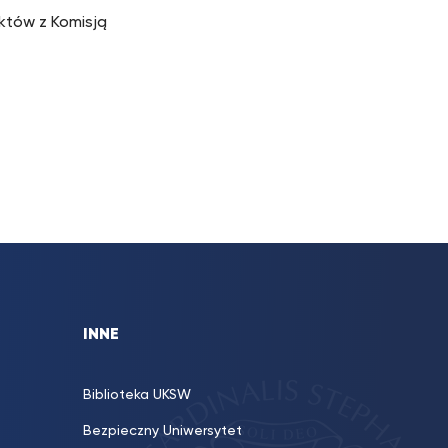
któw z Komisją
INNE
Biblioteka UKSW
Bezpieczny Uniwersytet