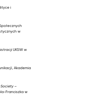
ityce i
 Społecznych
stycznych w
nistracji UKSW w
nikacji
, Akademia
 Society –
ola-Franciszka w