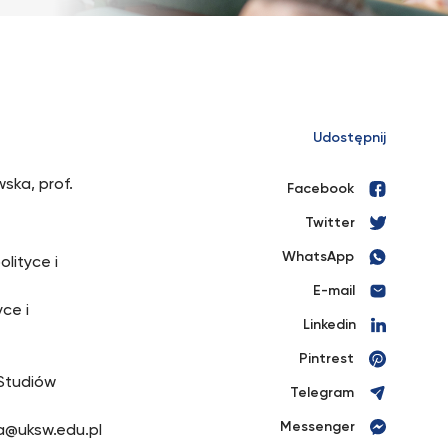
Udostępnij
ska, prof.
Facebook
Twitter
WhatsApp
olityce i
E-mail
yce i
Linkedin
Pintrest
Studiów
Telegram
Messenger
ka@uksw.edu.pl