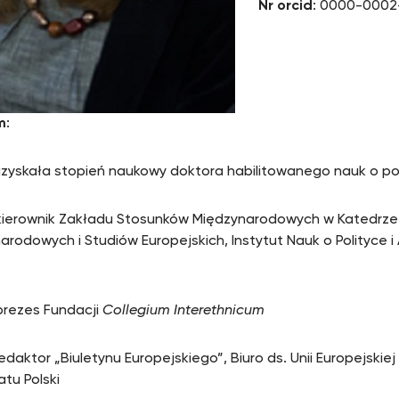
Nr orcid
: 0000-0002
m
:
uzyskała stopień naukowy doktora habilitowanego nauk o po
kierownik Zakładu Stosunków Międzynarodowych w Katedrz
arodowych i Studiów Europejskich, Instytut Nauk o Polityce i 
prezes Fundacji
Collegium Interethnicum
edaktor „Biuletynu Europejskiego”, Biuro ds. Unii Europejskiej
atu Polski