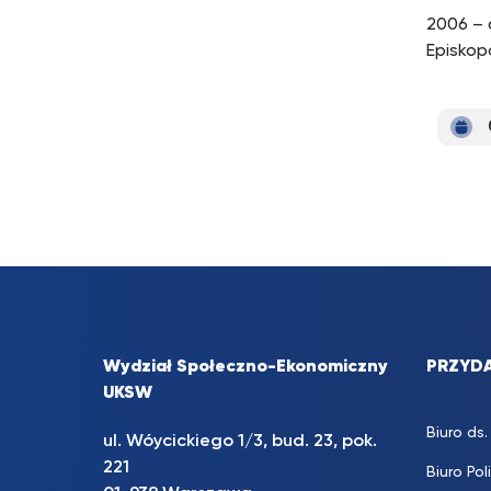
2006 – 
Episkop
Wydział Społeczno-Ekonomiczny
PRZYDA
UKSW
Biuro d
ul. Wóycickiego 1/3, bud. 23, pok.
221
Biuro Pol