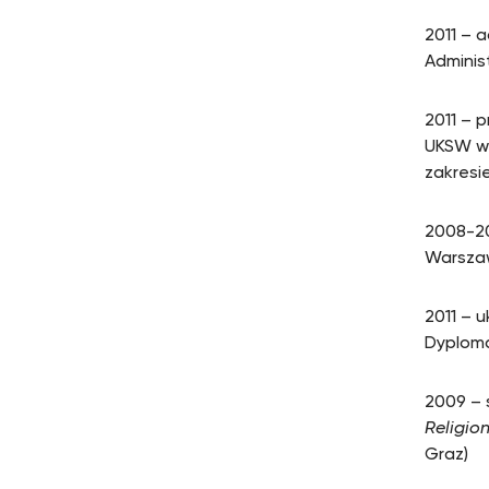
2011 – a
Adminis
2011 – 
UKSW w 
zakresi
2008-20
Warsza
2011 – 
Dyploma
2009 –
Religio
Graz)