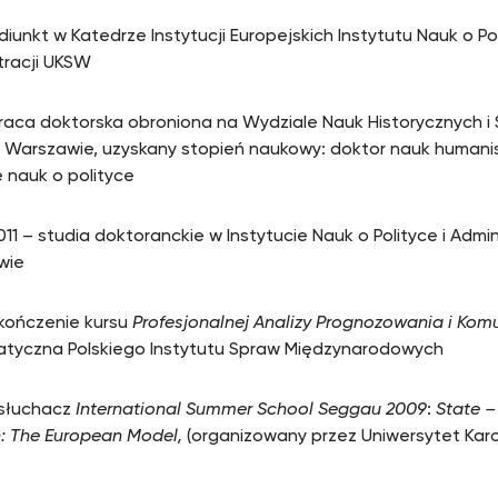
diunkt w Katedrze Instytucji Europejskich Instytutu Nauk o Pol
tracji UKSW
praca doktorska obroniona na Wydziale Nauk Historycznych i
Warszawie, uzyskany stopień naukowy: doktor nauk humani
e nauk o polityce
11 – studia doktoranckie w Instytucie Nauk o Polityce i Admi
wie
ukończenie kursu
Profesjonalnej Analizy Prognozowania i Komu
tyczna Polskiego Instytutu Spraw Międzynarodowych
 słuchacz
International Summer School Seggau 2009
:
State –
n: The European Model,
(organizowany przez Uniwersytet Kar