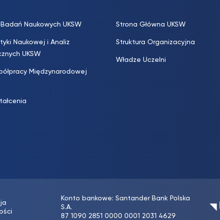
s. Badań Naukowych UKSW
Strona Główna UKSW
ityki Naukowej i Analiz
Struktura Organizacyjna
icznych UKSW
Władze Uczelni
półpracy Międzynarodowej
ztałcenia
Konto bankowe: Santander Bank Polska
ja
S.A.
ości
87 1090 2851 0000 0001 2031 4629