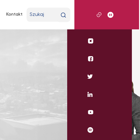
Wpisz
Kontakt
wyszukiwaną
frazę
Profil
UKSW
Instagram
Profil
WSE
UKSW
Profil
Facebook
UKSW
Twitter
Profil
UKSW
Linkedin
UKSW
YouTube
UKSW
Spotify