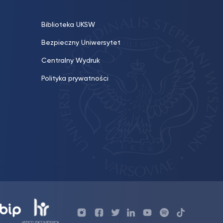
Biblioteka UKSW
Bezpieczny Uniwersytet
Centralny Wydruk
Polityka prywatności
Profil
Profil
Profil
Profil
UKSW
Profil
UKSW
UKSW
UKSW
UKSW
UKSW
YouTube
UKSW
TikTok