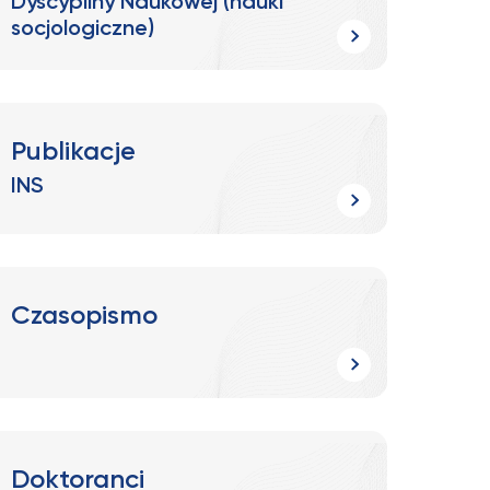
Dyscypliny Naukowej (nauki
socjologiczne)
Publikacje
INS
Czasopismo
Doktoranci