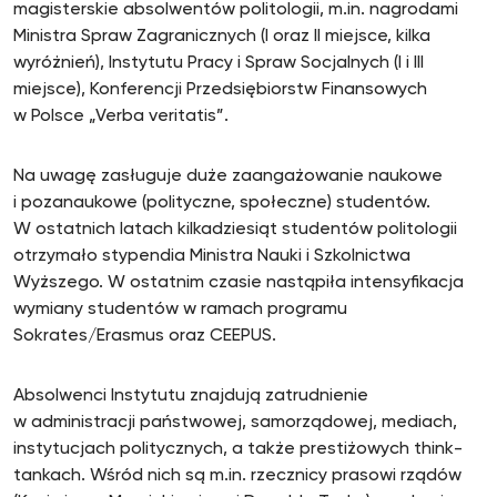
magisterskie absolwentów politologii, m.in. nagrodami
Ministra Spraw Zagranicznych (I oraz II miejsce, kilka
wyróżnień), Instytutu Pracy i Spraw Socjalnych (I i III
miejsce), Konferencji Przedsiębiorstw Finansowych
w Polsce „Verba veritatis”.
Na uwagę zasługuje duże zaangażowanie naukowe
i pozanaukowe (polityczne, społeczne) studentów.
W ostatnich latach kilkadziesiąt studentów politologii
otrzymało stypendia Ministra Nauki i Szkolnictwa
Wyższego. W ostatnim czasie nastąpiła intensyfikacja
wymiany studentów w ramach programu
Sokrates/Erasmus oraz CEEPUS.
Absolwenci Instytutu znajdują zatrudnienie
w administracji państwowej, samorządowej, mediach,
instytucjach politycznych, a także prestiżowych think-
tankach. Wśród nich są m.in. rzecznicy prasowi rządów