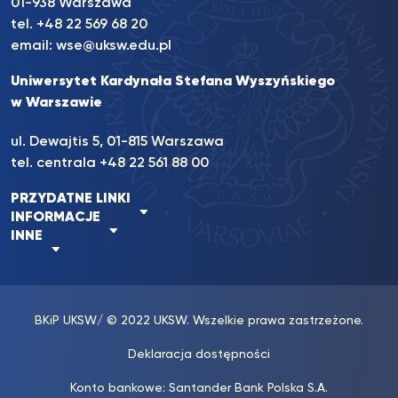
01-938 Warszawa
tel.
+48 22 569 68 20
email:
wse@uksw.edu.pl
Uniwersytet Kardynała Stefana Wyszyńskiego
w Warszawie
ul. Dewajtis 5, 01-815 Warszawa
tel. centrala
+48 22 561 88 00
PRZYDATNE LINKI
INFORMACJE
INNE
BKiP UKSW
/ © 2022 UKSW. Wszelkie prawa zastrzeżone.
Deklaracja dostępności
Konto bankowe: Santander Bank Polska S.A.