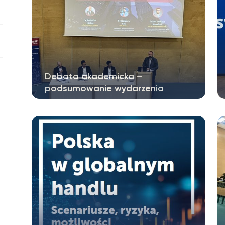
Debata akademicka –
podsumowanie wydarzenia
22 maja na Wydziale Społeczno-
Ekonomicznym UKSW odbyła się debata
akademicka…