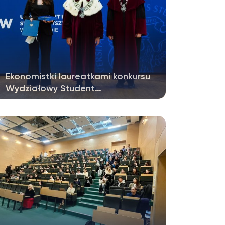
Ekonomistki laureatkami konkursu
Wydziałowy Student…
W dniu 21 maja w Auli Jana Pawła II na
kampusie Dewajtis odbyła się uroczysta…