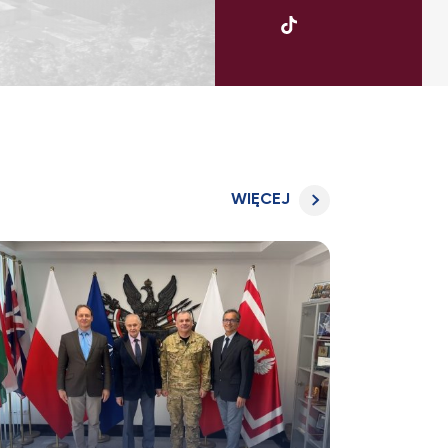
UKSW
TikTok
WIĘCEJ