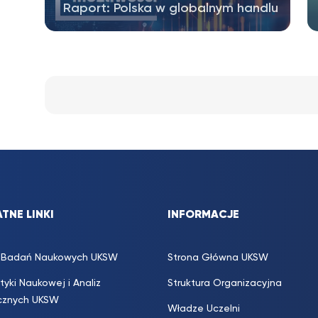
Raport: Polska w globalnym handlu
Zapraszamy do zapoznania się z
raportem „Polska w globalnym handlu.
Scenariusze,…
TNE LINKI
INFORMACJE
s. Badań Naukowych UKSW
Strona Główna UKSW
ityki Naukowej i Analiz
Struktura Organizacyjna
icznych UKSW
Władze Uczelni