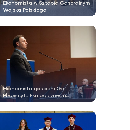
Ekonomista w Sztabie Generalnym
Wojska Polskiego
Spotkanie w Sztabie Generalnym Wojska
Polskiego dotyczące problematyki
przyszłości…
Ekonomista gościem Gali
Plebiscytu Ekologicznego…
W dniu 25 maja odbyła się Gala
Plebiscytu Ekologicznego UKSW „Wspólna
Zielona…