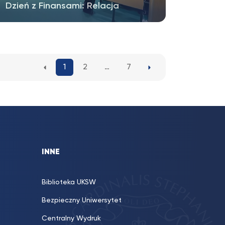
Dzień z Finansami: Relacja
📊 Dzień z Finansami na WSE UKSW –
podsumowanie wydarzenia 10 kwietnia
na…
1
2
…
7
INNE
Biblioteka UKSW
Bezpieczny Uniwersytet
Centralny Wydruk