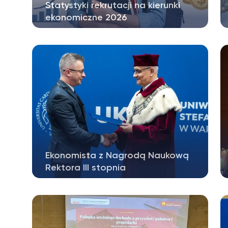
Statystyki rekrutacji na kierunki
ekonomiczne 2026
Wyniki rekrutacji na rok akademicki
2026/27 na kierunki ekonomiczne,
według…
Ekonomista z Nagrodą Naukową
Rektora III stopnia
Dr Adrian Sadłowski laureatem Nagrody
Naukowej Rektora UKSW III stopnia Miło…