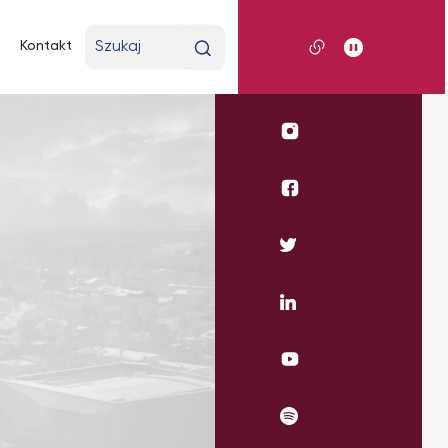
Wpisz
Kontakt
wyszukiwaną
frazę
Profil
UKSW
Instagram
Profil
WSE
UKSW
Profil
Facebook
UKSW
Twitter
Profil
UKSW
Linkedin
UKSW
YouTube
UKSW
Spotify