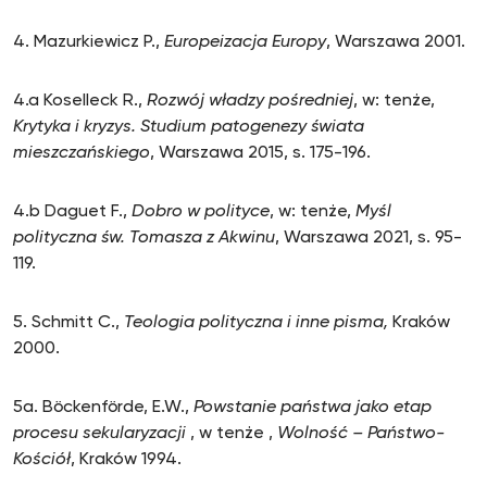
4. Mazurkiewicz P.,
Europeizacja Europy
, Warszawa 2001.
4.a Koselleck R.,
Rozwój władzy pośredniej
, w: tenże,
Krytyka i kryzys. Studium patogenezy świata
mieszczańskiego
, Warszawa 2015, s. 175-196.
4.b Daguet F.,
Dobro w polityce
, w: tenże,
Myśl
polityczna św. Tomasza z Akwinu
, Warszawa 2021, s. 95-
119.
5. Schmitt C.,
Teologia polityczna i inne pisma,
Kraków
2000.
5a. Böckenförde, E.W.,
Powstanie państwa jako etap
procesu sekularyzacji
, w tenże ,
Wolność – Państwo-
Kościół
, Kraków 1994.