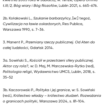
kwietnia 2005 roku w Subiaco), w: tenże,
Opera Omnia
t.III/2, Bóg wiary i Bóg filozofów
, Lublin 2021, s. 665-676.
2b. Kołakowski L.,
Szukanie barbarzyńcy
, [w:] tegoż,
Cywilizacja na ławie oskarżonych
, Res Publica,
Warszawa 1990, s. 7-36.
3. Manent P.,
Przemiany rzeczy publicznej. Od Aten do
całej ludzkości
, Gdańsk 2014.
3a. Sowiński S.,
Kościół w przestrzeni sfery publicznej.
Aktor czy rola?,
w: D. Maj, M. Marczewska-Rytko (red),
Politologia religii
, Wydawnictwo UMCS, Lublin, 2018, s.
35-52
3b. Kaczorowski P.,
Polityka i jej granice
, w: S. Sowiński
(red.),
Królestwo władzy – królestwo złudzeń. Rozważania
o granicach polityki
, Warszawa 2024, s. 81-104.