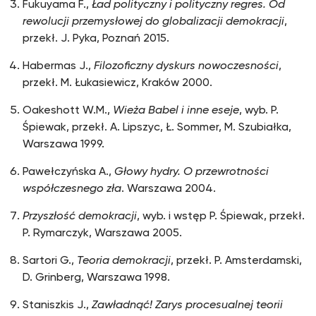
Fukuyama F.,
Ład polityczny i polityczny regres. Od
rewolucji przemysłowej do globalizacji demokracji
,
przekł. J. Pyka, Poznań 2015.
Habermas J.,
Filozoficzny dyskurs nowoczesności
,
przekł. M. Łukasiewicz, Kraków 2000.
Oakeshott W.M.,
Wieża Babel i inne eseje
, wyb. P.
Śpiewak, przekł. A. Lipszyc, Ł. Sommer, M. Szubiałka,
Warszawa 1999.
Pawełczyńska A.,
Głowy hydry. O przewrotności
współczesnego zła
. Warszawa 2004.
Przyszłość demokracji
, wyb. i wstęp P. Śpiewak, przekł.
P. Rymarczyk, Warszawa 2005.
Sartori G.,
Teoria demokracji
, przekł. P. Amsterdamski,
D. Grinberg, Warszawa 1998.
Staniszkis J.,
Zawładnąć! Zarys procesualnej teorii