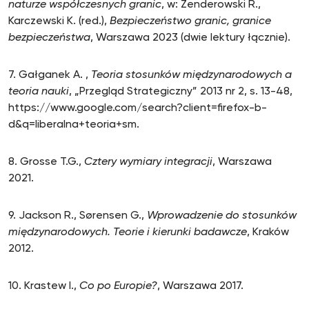
naturze współczesnych granic
, w: Zenderowski R.,
Karczewski K. (red.),
Bezpieczeństwo granic, granice
bezpieczeństwa
, Warszawa 2023 (dwie lektury łącznie).
7. Gałganek A. ,
Teoria stosunków międzynarodowych a
teoria nauki
, „Przegląd Strategiczny” 2013 nr 2, s. 13-48,
https://www.google.com/search?client=firefox-b-
d&q=liberalna+teoria+sm.
8. Grosse T.G.,
Cztery wymiary integracji
, Warszawa
2021.
9. Jackson R., Sørensen G.,
Wprowadzenie do stosunków
międzynarodowych. Teorie i kierunki badawcze
, Kraków
2012.
10. Krastew I.,
Co po Europie?
, Warszawa 2017.