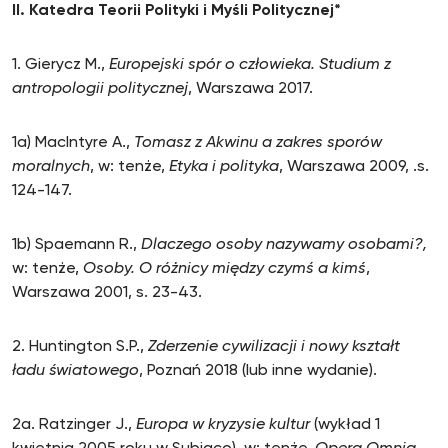
II. Katedra Teorii Polityki i Myśli Politycznej*
1. Gierycz M.,
Europejski spór o człowieka. Studium z
antropologii politycznej
, Warszawa 2017.
1a) MacIntyre A.,
Tomasz z Akwinu a zakres sporów
moralnych
, w: tenże,
Etyka i polityka
, Warszawa 2009, .s.
124-147.
1b) Spaemann R.,
Dlaczego osoby nazywamy osobami?,
w: tenże,
Osoby. O różnicy między czymś a kimś
,
Warszawa 2001, s. 23-43.
2. Huntington S.P.,
Zderzenie cywilizacji i nowy kształt
ładu światowego
, Poznań 2018 (lub inne wydanie).
2a. Ratzinger J.,
Europa w kryzysie kultur
(wykład 1