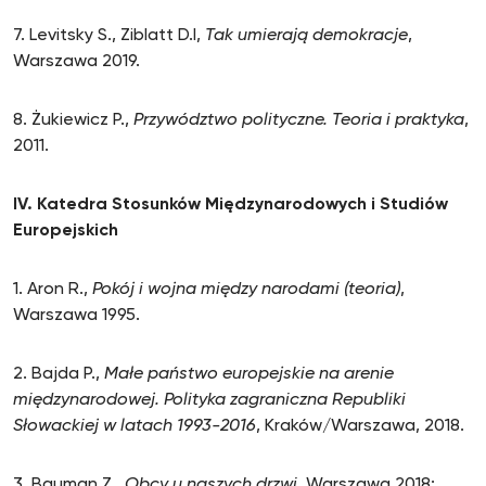
7. Levitsky S., Ziblatt D.I,
Tak umierają demokracje
,
Warszawa 2019.
8. Żukiewicz P.,
Przywództwo polityczne. Teoria i praktyka
,
2011.
IV. Katedra Stosunków Międzynarodowych i Studiów
Europejskich
1. Aron R.,
Pokój i wojna między narodami (teoria)
,
Warszawa 1995.
2. Bajda P.,
Małe państwo europejskie na arenie
międzynarodowej. Polityka zagraniczna Republiki
Słowackiej w latach 1993-2016
, Kraków/Warszawa, 2018.
3. Bauman Z.,
Obcy u naszych drzwi
, Warszawa 2018;