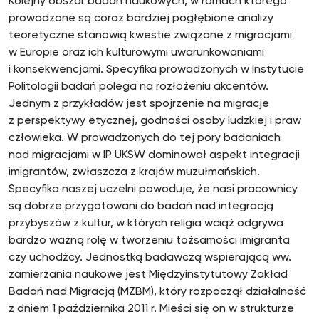
Kolejny obszar badań naukowych, w ramach którego
prowadzone są coraz bardziej pogłębione analizy
teoretyczne stanowią kwestie związane z migracjami
w Europie oraz ich kulturowymi uwarunkowaniami
i konsekwencjami. Specyfika prowadzonych w Instytucie
Politologii badań polega na rozłożeniu akcentów.
Jednym z przykładów jest spojrzenie na migracje
z perspektywy etycznej, godności osoby ludzkiej i praw
człowieka. W prowadzonych do tej pory badaniach
nad migracjami w IP UKSW dominował aspekt integracji
imigrantów, zwłaszcza z krajów muzułmańskich.
Specyfika naszej uczelni powoduje, że nasi pracownicy
są dobrze przygotowani do badań nad integracją
przybyszów z kultur, w których religia wciąż odgrywa
bardzo ważną rolę w tworzeniu tożsamości imigranta
czy uchodźcy. Jednostką badawczą wspierającą ww.
zamierzania naukowe jest Międzyinstytutowy Zakład
Badań nad Migracją (MZBM), który rozpoczął działalność
z dniem 1 października 2011 r. Mieści się on w strukturze