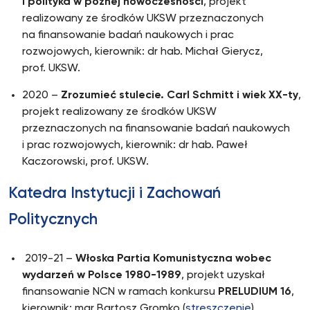
i polityka w późnej nowoczesności
, projekt
realizowany ze środków UKSW przeznaczonych
na finansowanie badań naukowych i prac
rozwojowych, kierownik: dr hab. Michał Gierycz,
prof. UKSW.
2020 –
Zrozumieć stulecie. Carl Schmitt i wiek XX-ty
,
projekt realizowany ze środków UKSW
przeznaczonych na finansowanie badań naukowych
i prac rozwojowych, kierownik: dr hab. Paweł
Kaczorowski, prof. UKSW.
Katedra Instytucji i Zachowań
Politycznych
2019-21 –
Włoska Partia Komunistyczna wobec
wydarzeń w Polsce 1980-1989
, projekt uzyskał
finansowanie NCN w ramach konkursu
PRELUDIUM 16
,
kierownik: mgr Bartosz Gromko (
streszczenie
).