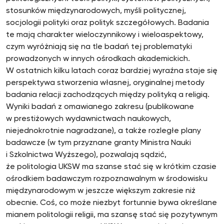
stosunków międzynarodowych, myśli politycznej,
socjologii polityki oraz polityk szczegółowych. Badania
te mają charakter wieloczynnikowy i wieloaspektowy,
czym wyróżniają się na tle badań tej problematyki
prowadzonych w innych ośrodkach akademickich.
W ostatnich kilku latach coraz bardziej wyraźna staje się
perspektywa stworzenia własnej, oryginalnej metody
badania relacji zachodzących między polityką a religią.
Wyniki badań z omawianego zakresu (publikowane
w prestiżowych wydawnictwach naukowych,
niejednokrotnie nagradzane), a także rozległe plany
badawcze (w tym przyznane granty Ministra Nauki
i Szkolnictwa Wyższego), pozwalają sądzić,
że politologia UKSW ma szanse stać się w krótkim czasie
ośrodkiem badawczym rozpoznawalnym w środowisku
międzynarodowym w jeszcze większym zakresie niż
obecnie. Coś, co może niezbyt fortunnie bywa określane
mianem politologii religii, ma szansę stać się pozytywnym