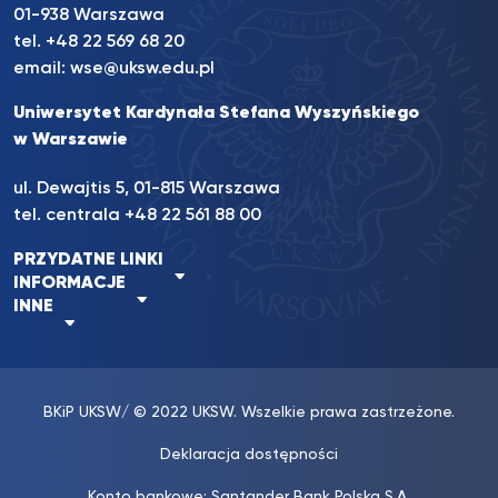
01-938 Warszawa
tel.
+48 22 569 68 20
email:
wse@uksw.edu.pl
Uniwersytet Kardynała Stefana Wyszyńskiego
w Warszawie
ul. Dewajtis 5, 01-815 Warszawa
tel. centrala
+48 22 561 88 00
PRZYDATNE LINKI
INFORMACJE
INNE
BKiP UKSW
/ © 2022 UKSW. Wszelkie prawa zastrzeżone.
Deklaracja dostępności
Konto bankowe: Santander Bank Polska S.A.