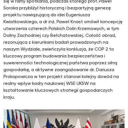
się w ramy spotkania, podczas którego prof. Paweł
Soroka przybliżył historyczną i bezpartyjną genezę
projektu nawiązującą do idei Eugeniusza
Kwiatkowskiego, a dr inż. Paweł Knast omówił koncepcję
utworzenia czterech Polskich Dolin Krzemowych, w tym
Doliny Zachodniej czy Bełchatowskiej. Całość obrad,
rezonująca z kierunkami badań prowadzonych na
naszym Wydziale, zwieńczyła konkluzja, że COP 2 to
kluczowy program budowania bezpieczeństwa i
suwerenności technologicznej państwa poprzez silną
gospodarkę, a aktywne zaangażowanie dr. Dariusza
Prokopowicza w ten projekt stanowi kolejny dowód na
realny wpływ kadry naukowej WSE UKSW na
kształtowanie kluczowych strategii gospodarczych
kraju.