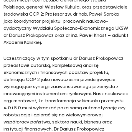
uczestniczył Szef Sztabu Generalnego Wojska
Polskiego, generał Wiesław Kukuła, oraz przedstawiciele
środowiska COP 2: Profesor zw. dr hab. Paweł Soroka
jako koordynator projektu, pracownik naukowo-
dydaktyczny Wydziału Społeczno-Ekonomicznego UKSW
dr Dariusz Prokopowicz oraz dr inż. Paweł Knast – adiunkt
Akademii Kaliskiej.
Uczestniczący w tym spotkaniu dr Dariusz Prokopowicz
przedstawił autorską, kompleksową analizę
ekonomicznych i finansowych podstaw projektu,
definiując COP 2 jako nowoczesne przedsięwzięcie
wymagające synergii zaawansowanego przemysłu z
innowacyjnymi instrumentami rynkowymi. Nasz naukowiec
argumentował, że transformacja w kierunku przemysłu
4.0 i 5.0 musi wykraczać poza samą automatyzację czy
robotyzację i opierać się na wielowymiarowej
współpracy państwa, sektora nauki, biznesu oraz
instytucji finansowych. Dr Dariusz Prokopowicz