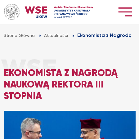
Przejdź
do
treści
Ekonomista z Nagrodą Nau
Strona Główna
Aktualności
EKONOMISTA Z NAGRODĄ
NAUKOWĄ REKTORA III
STOPNIA