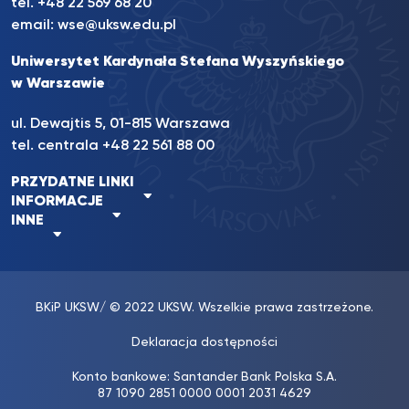
tel.
+48 22 569 68 20
email:
wse@uksw.edu.pl
Uniwersytet Kardynała Stefana Wyszyńskiego
w Warszawie
ul. Dewajtis 5, 01-815 Warszawa
tel. centrala
+48 22 561 88 00
PRZYDATNE LINKI
INFORMACJE
INNE
BKiP UKSW
/ © 2022 UKSW. Wszelkie prawa zastrzeżone.
Deklaracja dostępności
Konto bankowe: Santander Bank Polska S.A.
87 1090 2851 0000 0001 2031 4629