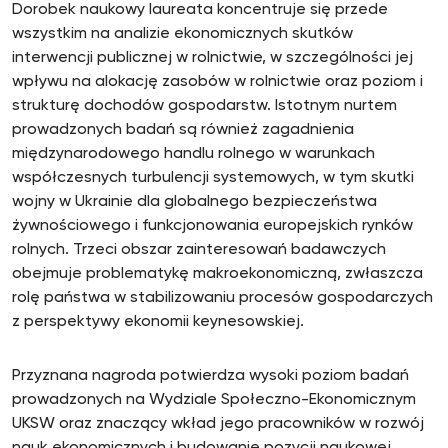
Dorobek naukowy laureata koncentruje się przede
wszystkim na analizie ekonomicznych skutków
interwencji publicznej w rolnictwie, w szczególności jej
wpływu na alokację zasobów w rolnictwie oraz poziom i
strukturę dochodów gospodarstw. Istotnym nurtem
prowadzonych badań są również zagadnienia
międzynarodowego handlu rolnego w warunkach
współczesnych turbulencji systemowych, w tym skutki
wojny w Ukrainie dla globalnego bezpieczeństwa
żywnościowego i funkcjonowania europejskich rynków
rolnych. Trzeci obszar zainteresowań badawczych
obejmuje problematykę makroekonomiczną, zwłaszcza
rolę państwa w stabilizowaniu procesów gospodarczych
z perspektywy ekonomii keynesowskiej.
Przyznana nagroda potwierdza wysoki poziom badań
prowadzonych na Wydziale Społeczno-Ekonomicznym
UKSW oraz znaczący wkład jego pracowników w rozwój
nauk ekonomicznych i budowanie pozycji naukowej