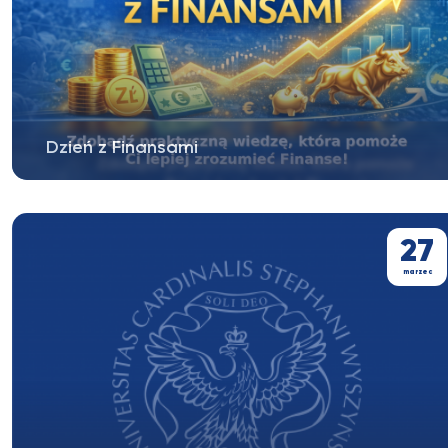
Dzień z Finansami
Będzie to świetna okazja, żeby lepiej zrozumieć świat
finansów, funkcjonowanie...
27
marzec