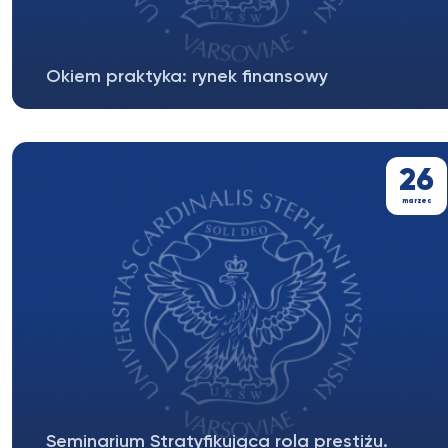
Okiem praktyka: rynek finansowy
Koło Naukowe Ekonomii i Finansów ma zaszczyt
zaprosić Państwa na spotkanie z...
26
marzec
Seminarium Stratyfikująca rola prestiżu.