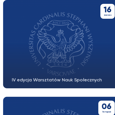
16
marzec
IV edycja Warsztatów Nauk Społecznych
Zapraszamy na IV edycję Warsztatów Nauk
Społecznych UKSW! Już 16 marca 2026...
06
listopad