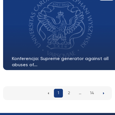
Konferencja: Supreme generator against all
abuses of...
Question of God and existenceof politics. In memory
of John Paul II Idea and...
1
2
…
14