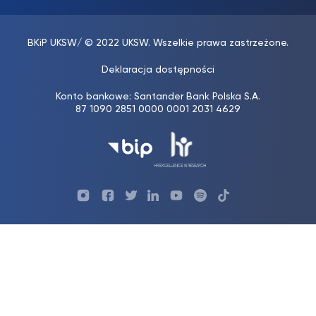
BKiP UKSW
/ © 2022 UKSW. Wszelkie prawa zastrzeżone.
Deklaracja dostępności
Konto bankowe: Santander Bank Polska S.A.
87 1090 2851 0000 0001 2031 4629
Profil
Profil
Profil
Profil
UKSW
Profil
UKSW
UKSW
UKSW
UKSW
UKSW
YouTube
UKSW
TikTok
Instagram
Facebook
Twitter
Linkedin
YouTube