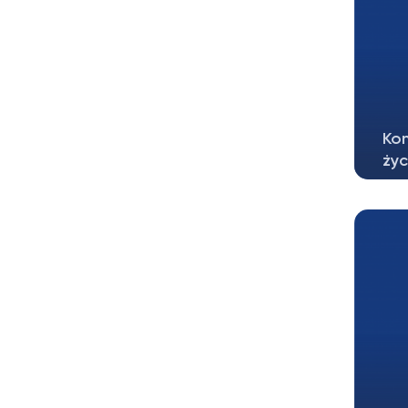
Kon
życ
Edu
pod