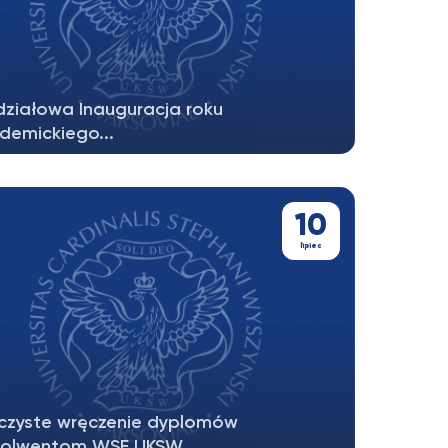
ziałowa Inauguracja roku
demickiego...
10
lipiec
czyste wręczenie dyplomów
olwentom WSE UKSW