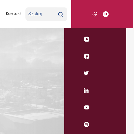
Wpisz
Kontakt
wyszukiwaną
frazę
Profil
UKSW
Instagram
Profil
WSE
UKSW
Profil
Facebook
UKSW
Twitter
Profil
UKSW
Linkedin
UKSW
YouTube
UKSW
Spotify