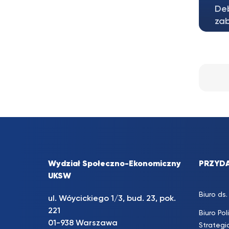
De
zab
Wydział Społeczno-Ekonomiczny
PRZYDA
UKSW
Biuro d
ul. Wóycickiego 1/3, bud. 23, pok.
221
Biuro Pol
01-938 Warszawa
Strateg