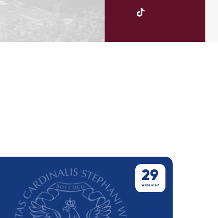
UKSW
TikTok
29
wrzesień