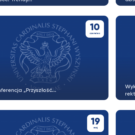
10
czerwiec
Wyk
ferencja „Przyszłość...
rek
ferencja odbędzie się 10 czerwca 2025
Zapr
rek), w godz. 9.15 – 16.30,...
Czar
19
maj