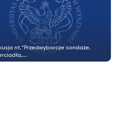
kusja nt.”Przedwyborcze sondaże.
rciadła,...