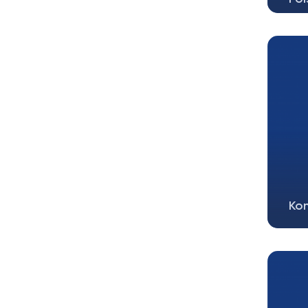
Kon
Kon
(wto