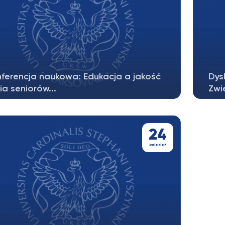
ferencja naukowa: Edukacja a jakość
Dys
ia seniorów...
Zwie
kacja seniorów odgrywa kluczową rolę w
noszeniu jakości ich życia, wpływając...
24
kwiecień