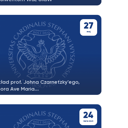
27
maj
ład prof. Johna Czarnetzky’ego,
tora Ave Maria...
aszamy na wykład prof. Johna
netzky’ego, rektora Ave Maria School of...
24
kwiecień