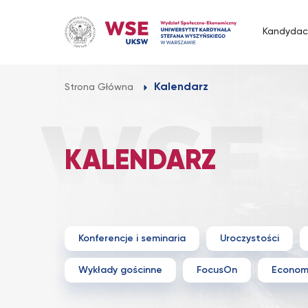
Przejdź
do
Kandydac
treści
Kalendarz
Strona Główna
KALENDARZ
Konferencje i seminaria
Uroczystości
Wykłady gościnne
FocusOn
Econom