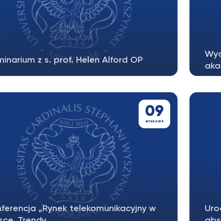
Wyd
inarium z s. prof. Helen Alford OP
aka
decznie zapraszamy na seminarium z s. prof.
en Alford OP pt. The Divided...
09
wrzesień
ferencja „Rynek telekomunikacyjny w
Uro
sce. Trendy...
abs