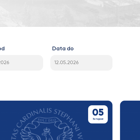
od
Data do
05
listopad