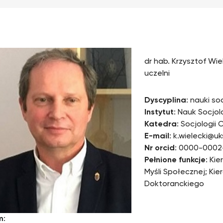
dr hab. Krzysztof Wiel
uczelni
Dyscyplina
: nauki so
Instytut
: Nauk Socjo
Katedra
: Socjologii 
E-mail
: k.wielecki@u
Nr orcid
: 0000-0002
Pełnione funkcje
: Ki
Myśli Społecznej; Kie
Doktoranckiego
m
: