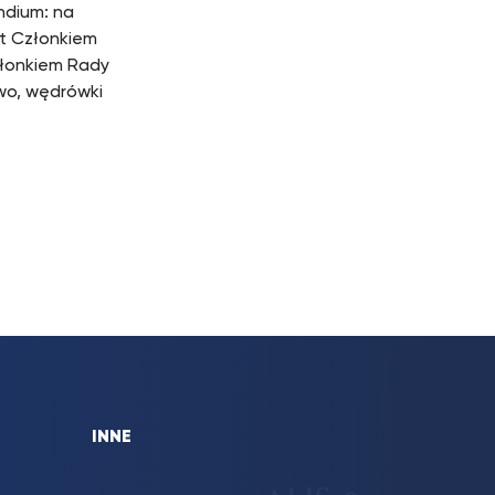
ndium: na
st Członkiem
złonkiem Rady
two, wędrówki
INNE