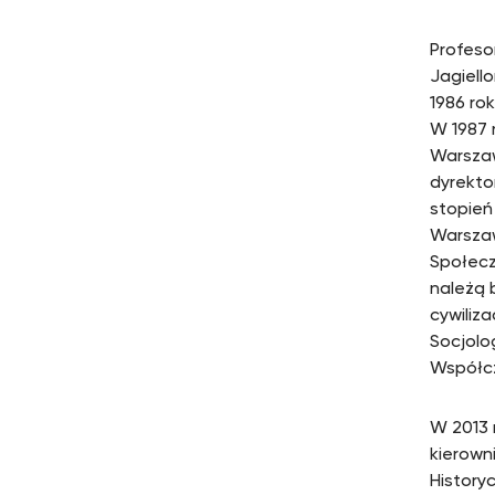
Profeso
Jagiello
1986 ro
W 1987 r
Warszaw
dyrekto
stopień
Warszaw
Społecz
należą 
cywiliz
Socjolo
Współcz
W 2013 
kierown
History