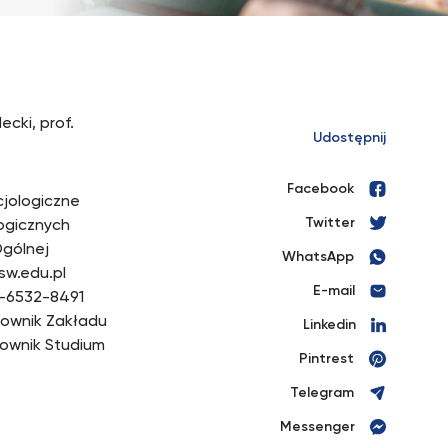
ecki, prof.
Udostępnij
Facebook
cjologiczne
Twitter
logicznych
Ogólnej
WhatsApp
ksw.edu.pl
E-mail
-6532-8491
erownik Zakładu
Linkedin
rownik Studium
Pintrest
Telegram
Messenger