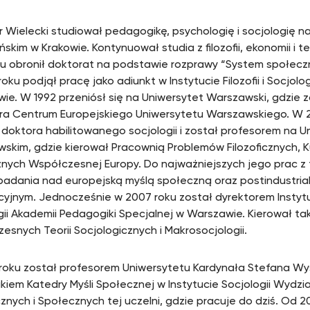
r Wielecki studiował pedagogikę, psychologię i socjologię n
ńskim w Krakowie. Kontynuował studia z filozofii, ekonomii i 
ku obronił doktorat na podstawie rozprawy “System społecz
oku podjął pracę jako adiunkt w Instytucie Filozofii i Socjolog
ie. W 1992 przeniósł się na Uniwersytet Warszawski, gdzie 
ra Centrum Europejskiego Uniwersytetu Warszawskiego. W 2
 doktora habilitowanego socjologii i został profesorem na U
skim, gdzie kierował Pracownią Problemów Filozoficznych, K
nych Współczesnej Europy. Do najważniejszych jego prac z
badania nad europejską myślą społeczną oraz postindustri
acyjnym. Jednocześnie w 2007 roku został dyrektorem Instytutu
gii Akademii Pedagogiki Specjalnej w Warszawie. Kierował t
esnych Teorii Socjologicznych i Makrosocjologii.
roku został profesorem Uniwersytetu Kardynała Stefana Wy
ikiem Katedry Myśli Społecznej w Instytucie Socjologii Wydzi
cznych i Społecznych tej uczelni, gdzie pracuje do dziś. Od 