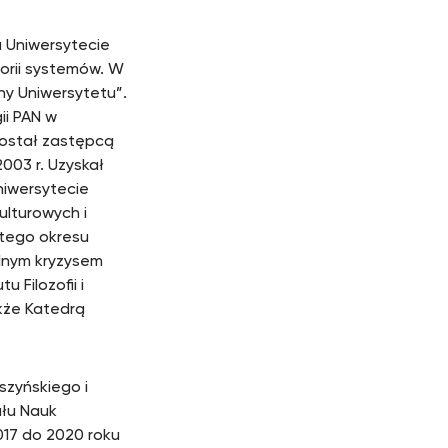
a Uniwersytecie
teorii systemów. W
ny Uniwersytetu”.
ii PAN w
został zastępcą
003 r. Uzyskał
niwersytecie
ulturowych i
 tego okresu
alnym kryzysem
 Filozofii i
akże Katedrą
szyńskiego i
ału Nauk
2017 do 2020 roku