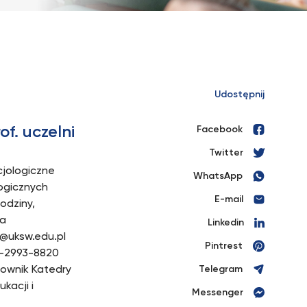
Udostępnij
of. uczelni
Facebook
Twitter
cjologiczne
WhatsApp
logicznych
E-mail
Rodziny,
ia
Linkedin
a@uksw.edu.pl
Pintrest
-2993-8820
Telegram
erownik Katedry
ukacji i
Messenger