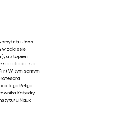
iwersytetu Jana
 w zakresie
r.), a stopień
 socjologia, na
4 r.) W tym samym
profesora
ologii Religii
erownika Katedry
Instytutu Nauk