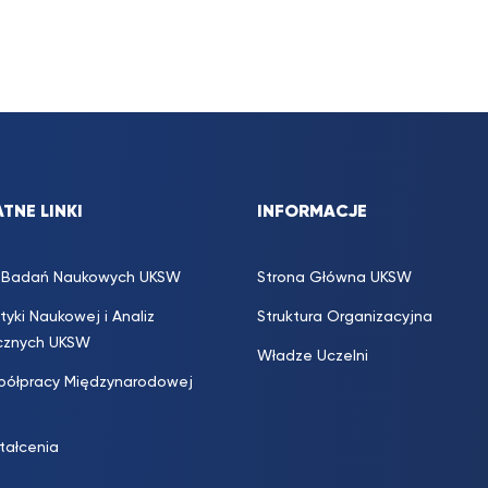
TNE LINKI
INFORMACJE
s. Badań Naukowych UKSW
Strona Główna UKSW
ityki Naukowej i Analiz
Struktura Organizacyjna
icznych UKSW
Władze Uczelni
półpracy Międzynarodowej
ztałcenia