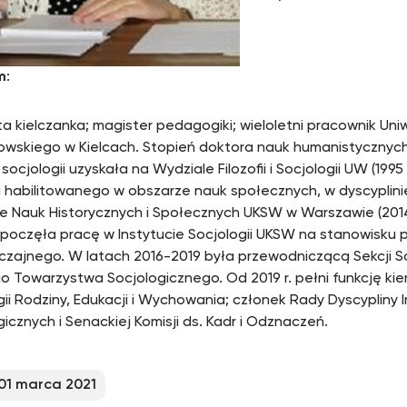
m
:
a kielczanka; magister pedagogiki; wieloletni pracownik Un
wskiego w Kielcach. Stopień doktora nauk humanistycznych
i i socjologii uzyskała na Wydziale Filozofii i Socjologii UW (1995 
 habilitowanego w obszarze nauk społecznych, w dyscyplinie
e Nauk Historycznych i Społecznych UKSW w Warszawie (201
zpoczęła pracę w Instytucie Socjologii UKSW na stanowisku 
zajnego. W latach 2016-2019 była przewodniczącą Sekcji Socj
go Towarzystwa Socjologicznego. Od 2019 r. pełni funkcję ki
gii Rodziny, Edukacji i Wychowania; członek Rady Dyscypliny 
icznych i Senackiej Komisji ds. Kadr i Odznaczeń.
01 marca 2021