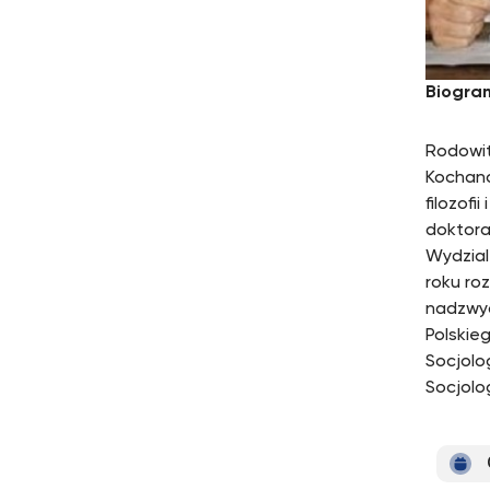
Biogra
Rodowit
Kochano
filozofi
doktora
Wydzial
roku ro
nadzwyc
Polskie
Socjolo
Socjolog