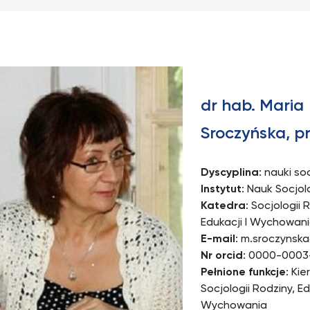
dr hab. Maria
Sroczyńska, pr
Dyscyplina
: nauki so
Instytut
: Nauk Socjo
Katedra
: Socjologii 
Edukacji I Wychowan
E-mail
: m.sroczynsk
Nr orcid
: 0000-0003
Pełnione funkcje
: Ki
Socjologii Rodziny, Ed
Wychowania