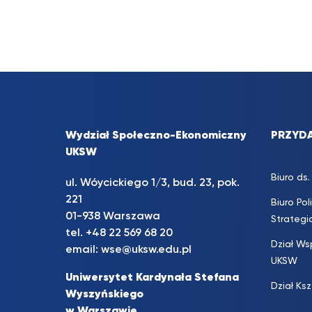
Wydział Społeczno-Ekonomiczny
PRZYDA
UKSW
Biuro d
ul. Wóycickiego 1/3, bud. 23, pok.
221
Biuro Pol
01-938 Warszawa
Strateg
tel.
+48 22 569 68 20
Dział Ws
email:
wse@uksw.edu.pl
UKSW
Uniwersytet Kardynała Stefana
Dział Ks
Wyszyńskiego
w Warszawie