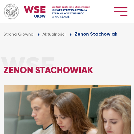
Przejdź
do
treści
Zenon Stachowiak
Strona Główna
Aktualności
ZENON STACHOWIAK