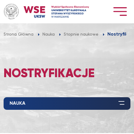
Przejdź
do
treści
Nostryfikac
Strona Główna
Nauka
Stopnie naukowe
NOSTRYFIKACJE
NAUKA