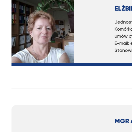
ELŻB
Jednost
Komórka
umów c
E-mail:
Stanowi
MGR 