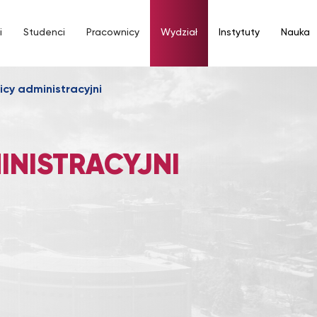
i
Studenci
Pracownicy
Wydział
Instytuty
Nauka
cy administracyjni
NISTRACYJNI