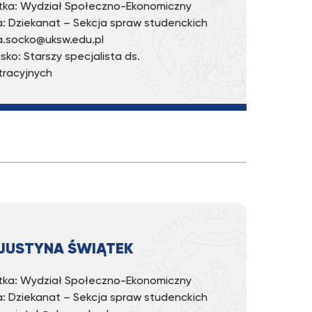
ka: Wydział Społeczno-Ekonomiczny
: Dziekanat – Sekcja spraw studenckich
 a.socko@uksw.edu.pl
sko: Starszy specjalista ds.
tracyjnych
JUSTYNA ŚWIĄTEK
­ka: Wy­dział Spo­łecz­no-Eko­no­micz­ny
a: Dzie­ka­nat – Sek­cja spraw stu­denc­kich