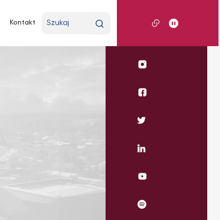
Wpisz
Kontakt
wyszukiwaną
frazę
Profil
UKSW
Instagram
Profil
WSE
UKSW
Profil
Facebook
UKSW
Twitter
Profil
UKSW
Linkedin
UKSW
YouTube
UKSW
Spotify