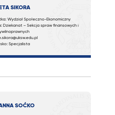
IETA SIKORA
ka: Wydział Społeczno-Ekonomiczny
: Dziekanat – Sekcja spraw finansowych i
ywilnoprawnych
 e.sikora@uksw.edu.pl
sko: Specjalista
ANNA SOĆKO