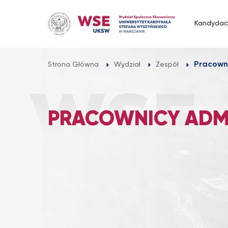
Przejdź
do
Kandydac
treści
Pracowni
Strona Główna
Wydział
Zespół
PRACOWNICY ADMI