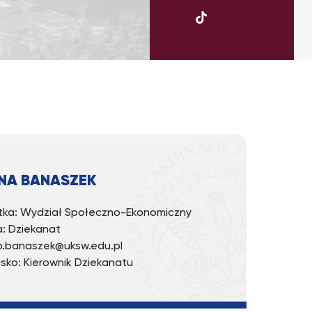
UKSW
TikTok
NA BANASZEK
ka: Wydział Społeczno-Ekonomiczny
: Dziekanat
 b.banaszek@uksw.edu.pl
sko: Kierownik Dziekanatu