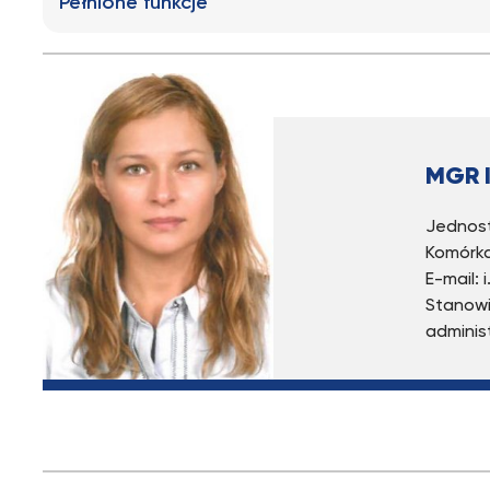
Pełnione funkcje
MGR 
Jednost
Komórka
E-mail:
Stanowi
adminis