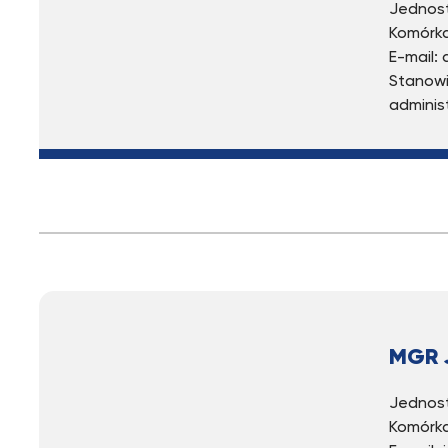
Jednost
Komórka
E-mail:
Stanowi
adminis
MGR 
Jed­nost
Ko­mór­k