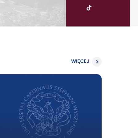
UKSW
TikTok
WIĘCEJ