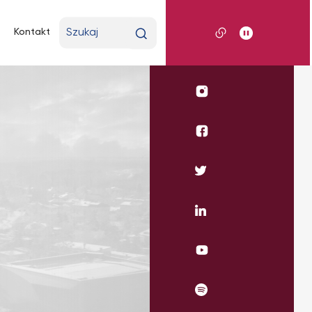
Wpisz
Kontakt
wyszukiwaną
frazę
Profil
UKSW
Instagram
Profil
WSE
UKSW
Profil
Facebook
UKSW
Twitter
Profil
UKSW
Linkedin
UKSW
YouTube
UKSW
Spotify