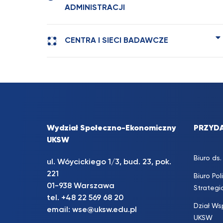
ADMINISTRACJI
CENTRA I SIECI BADAWCZE
Wydział Społeczno-Ekonomiczny
PRZYDA
UKSW
Biuro d
ul. Wóycickiego 1/3, bud. 23, pok.
221
Biuro Pol
01-938 Warszawa
Strateg
tel.
+48 22 569 68 20
Dział Ws
email:
wse@uksw.edu.pl
UKSW