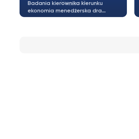
Badania kierownika kierunku
ekonomia menedżerska dra…
Badania Naszego pracownika, dra
Adriana Sadłowskiego zostały
zauważone i zaprezentowane…