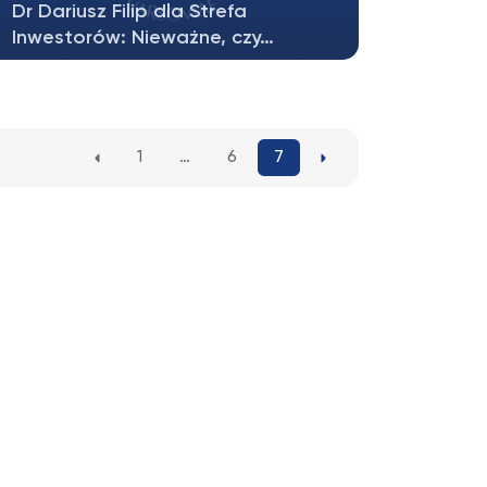
Dr Dariusz Filip dla Strefa
Inwestorów: Nieważne, czy…
Hipoteza dywersyfikacji opinii sugeruje,
że fundusze zarządzane przez jednego…
1
…
6
7