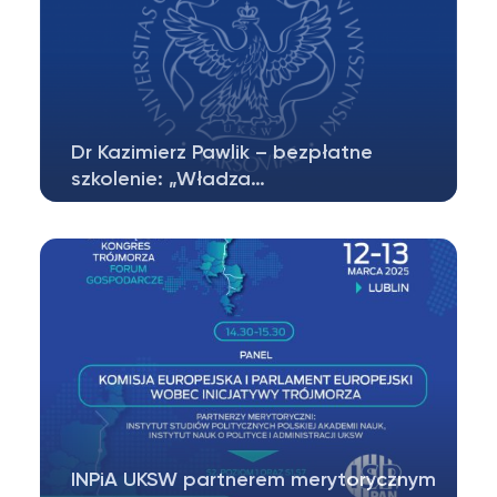
Dr Kazimierz Pawlik – bezpłatne
szkolenie: „Władza…
Dr Kazimierz Pawlik: „Władza lokalna wobec
oddolnej kontroli obywateli realizowanej…
INPiA UKSW partnerem merytorycznym