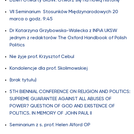
Dzień Otwarty UKSW. Otwórz się na nową historię
VII Seminarium Stosunków Międzynarodowych 20
marca o godz. 9:45
Dr Katarzyna Grzybowska-Walecka z INPiA UKSW
jednym z redaktorów The Oxford Handbook of Polish
Politics
Nie żyje prof. Krzysztof Cebul
Kondolencje dla prof. Skolimowskiej
(brak tytułu)
5TH BIENNIAL CONFERENCE ON RELIGION AND POLITICS:
SUPREME GUARANTEE AGAINST ALL ABUSES OF
POWER? QUESTION OF GOD AND EXISTENCE OF
POLITICS. IN MEMORY OF JOHN PAUL II
Seminarium z s. prof. Helen Alford OP