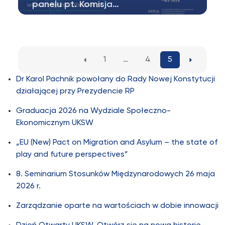
panelu pt. Komisja…
INPiA UKSW w Warszawie wraz z Instytutem
Studiów Politycznych PAN będzie partnerem…
1
…
4
5
Dr Karol Pachnik powołany do Rady Nowej Konstytucji
działającej przy Prezydencie RP
Graduacja 2026 na Wydziale Społeczno-
Ekonomicznym UKSW
„EU (New) Pact on Migration and Asylum – the state of
play and future perspectives”
8. Seminarium Stosunków Międzynarodowych 26 maja
2026 r.
Zarządzanie oparte na wartościach w dobie innowacji