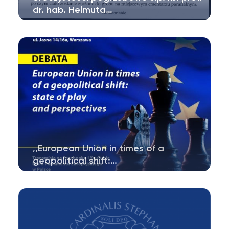
dr. hab. Helmuta…
7 maja 2025 r. w kościele p.w. NMP Matki
Zbawiciela w Warszawie przy ul. Olimpijskiej…
,,European Union in times of a
geopolitical shift:…
Zaproszenie na debatę geopolityczną o roli
Unii Europejskiej W wydarzeniu…