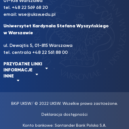
01-938 Warszawa
tel.
+48 22 569 68 20
email:
wse@uksw.edu.pl
Uniwersytet Kardynała Stefana Wyszyńskiego
w Warszawie
ul. Dewajtis 5, 01-815 Warszawa
tel. centrala
+48 22 561 88 00
PRZYDATNE LINKI
INFORMACJE
INNE
BKiP UKSW
/ © 2022 UKSW. Wszelkie prawa zastrzeżone.
Deklaracja dostępności
Konto bankowe: Santander Bank Polska S.A.