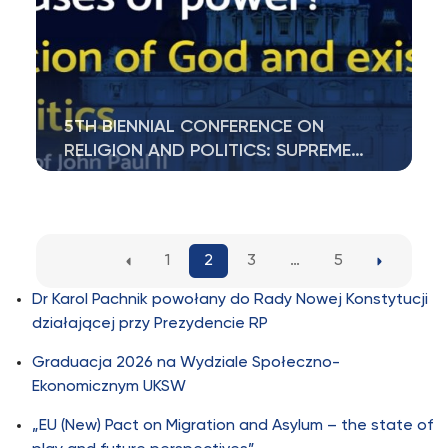
5TH BIENNIAL CONFERENCE ON
RELIGION AND POLITICS: SUPREME…
Oglądaj na żywo:
https://www.youtube.com/watch?v=AC9Ct-
1Wsfk
https://www.youtube.com/live/fvohO47z-
1
2
3
…
5
z8?si=-34cy2EbDn3KdlMj…
Dr Karol Pachnik powołany do Rady Nowej Konstytucji
działającej przy Prezydencie RP
Graduacja 2026 na Wydziale Społeczno-
Ekonomicznym UKSW
„EU (New) Pact on Migration and Asylum – the state of